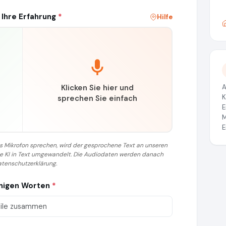
 Ihre Erfahrung
*
Hilfe
Klicken Sie hier und
A
K
sprechen Sie einfach
E
M
E
 das Mikrofon sprechen, wird der gesprochene Text an unseren
ine KI in Text umgewandelt. Die Audiodaten werden danach
atenschutzerklärung.
enigen Worten
*