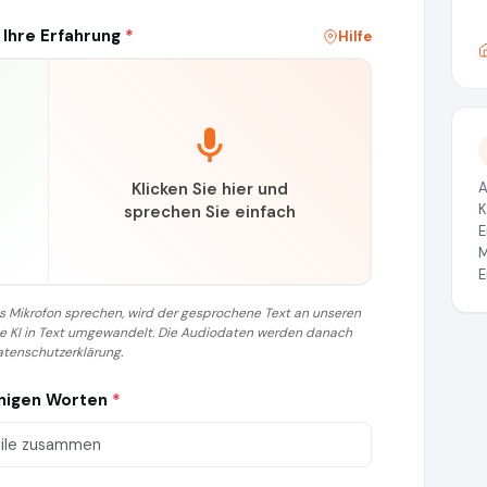
 Ihre Erfahrung
*
Hilfe
Klicken Sie hier und
A
K
sprechen Sie einfach
E
M
E
 das Mikrofon sprechen, wird der gesprochene Text an unseren
ine KI in Text umgewandelt. Die Audiodaten werden danach
atenschutzerklärung.
enigen Worten
*