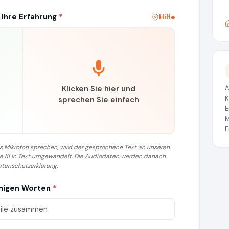
 Ihre Erfahrung
*
Hilfe
Klicken Sie hier und
A
K
sprechen Sie einfach
E
M
E
 das Mikrofon sprechen, wird der gesprochene Text an unseren
ine KI in Text umgewandelt. Die Audiodaten werden danach
atenschutzerklärung.
enigen Worten
*