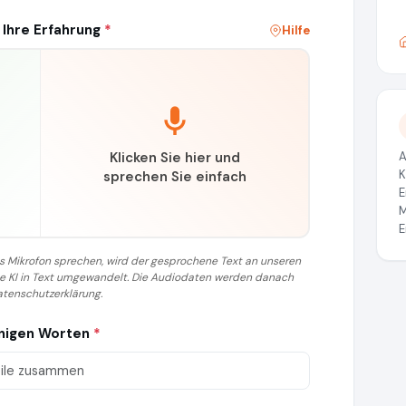
 Ihre Erfahrung
*
Hilfe
Klicken Sie hier und
A
K
sprechen Sie einfach
E
M
E
 das Mikrofon sprechen, wird der gesprochene Text an unseren
ine KI in Text umgewandelt. Die Audiodaten werden danach
atenschutzerklärung.
enigen Worten
*