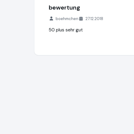
bewertung
boehmchen
27.12.2018
50 plus sehr gut
50plus-Treff GmbH
https://www.50plus-t