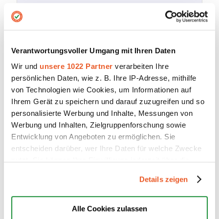
Verantwortungsvoller Umgang mit Ihren Daten
Wir und
unsere 1022 Partner
verarbeiten Ihre
persönlichen Daten, wie z. B. Ihre IP-Adresse, mithilfe
von Technologien wie Cookies, um Informationen auf
Ihrem Gerät zu speichern und darauf zuzugreifen und so
personalisierte Werbung und Inhalte, Messungen von
Werbung und Inhalten, Zielgruppenforschung sowie
Entwicklung von Angeboten zu ermöglichen. Sie
Weitere Optionen
entscheiden darüber, wer Ihre Daten für welche Zwecke
Hier können Sie die Inhalte unserer Website
nutzt. Sie können Ihre Einwilligung jederzeit über die
durchsuchen.
Cookie-Erklärung oder durch Klicken auf das Privacy
Details zeigen
Trigger Symbol ändern oder widerrufen
Wenn Sie es erlauben, würden wir auch gerne:
Alle Cookies zulassen
Hier können Sie mit uns
Kontakt
aufnehmen.