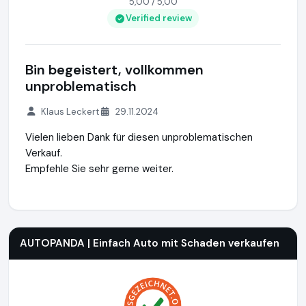
5,00 / 5,00
Verified review
Bin begeistert, vollkommen
unproblematisch
Klaus Leckert
29.11.2024
Vielen lieben Dank für diesen unproblematischen
Verkauf.
Empfehle Sie sehr gerne weiter.
AUTOPANDA | Einfach Auto mit Schaden verkaufen
https://
AUTOPANDA | Einfach Auto mit Schaden verkaufen