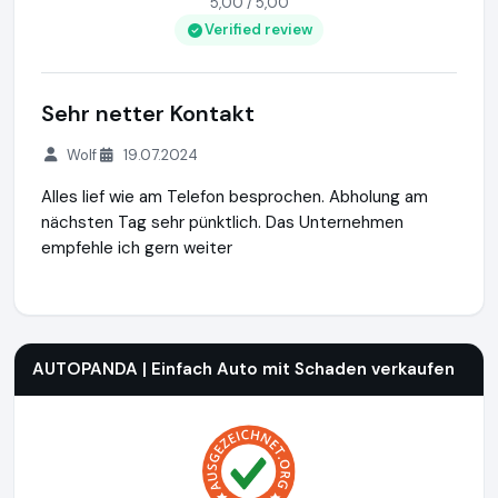
5,00 / 5,00
Verified review
Sehr netter Kontakt
Wolf
19.07.2024
Alles lief wie am Telefon besprochen. Abholung am
nächsten Tag sehr pünktlich. Das Unternehmen
empfehle ich gern weiter
AUTOPANDA | Einfach Auto mit Schaden verkaufen
https://
AUTOPANDA | Einfach Auto mit Schaden verkaufen