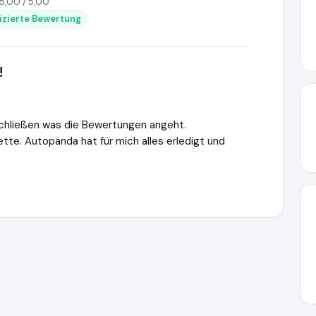
5,00 / 5,00
fizierte Bewertung
!
schließen was die Bewertungen angeht.
tte. Autopanda hat für mich alles erledigt und
verkaufen
https://autopanda.de
https://www.ausgezeichnet.or