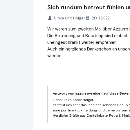
Sich rundum betreut fühlen u
Ulrike und Holger
20.11.2022
Wir waren zum zweiten Mal über Azzurro R
Die Betreuung und Beratung sind einfach e
uneingeschränkt weiter empfehlen.
Auch ein herzliches Dankeschön an unser
wieder.
Antwort von
azzurro-reisen
auf diese Bewer
Liebe Ulrike, lieber Holger,
es freut uns sehr das ihr einen schönen Urlaub h
eure positive Rückmeldung, und gerne bis zum 
Herzliche Grüße aus Castellabate, Petra & Mar
azzurro-reisen
https://www.azzurro-reise