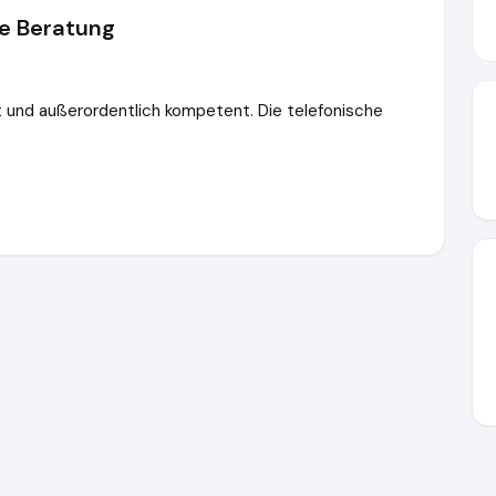
te Beratung
it und außerordentlich kompetent. Die telefonische
n
http://www.bauexperts.de