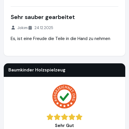
Sehr sauber gearbeitet
Jokim
24.12.2025
Es, ist eine Freude die Teile in die Hand zu nehmen
Baumkinder Holzspielzeug
https://baumkinder.de
https://w
Baumkinder Holzspielzeug
Sehr Gut