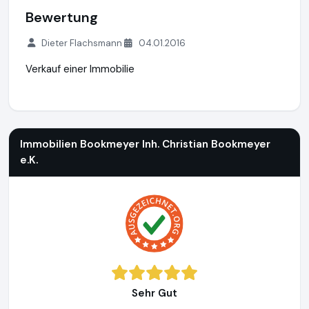
Bewertung
Dieter Flachsmann
04.01.2016
Verkauf einer Immobilie
Immobilien Bookmeyer Inh. Christian Bookmeyer e.K.
http://
Immobilien Bookmeyer Inh. Christian Bookmeyer
e.K.
Sehr Gut