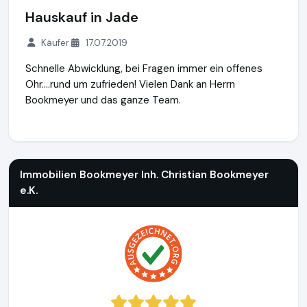
Hauskauf in Jade
Käufer
17.07.2019
Schnelle Abwicklung, bei Fragen immer ein offenes
Ohr....rund um zufrieden! Vielen Dank an Herrn
Bookmeyer und das ganze Team.
Immobilien Bookmeyer Inh. Christian Bookmeyer e.K.
http://
Immobilien Bookmeyer Inh. Christian Bookmeyer
e.K.