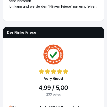
sehr lehrreich.
Ich kann und werde den "Flinken Friese" nur empfehlen.
Der Flinke Friese
http://www.bootservice.berlin
https://www
Der Flinke Friese
Very Good
4,99 / 5,00
233 votes