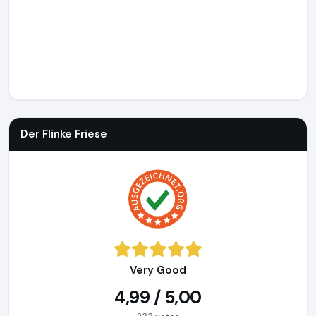
Der Flinke Friese
http://www.bootservice.berlin
https://www
Der Flinke Friese
Very Good
4,99 / 5,00