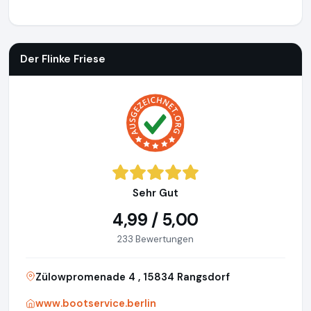
Der Flinke Friese
http://www.bootservice.berlin
https://www
Der Flinke Friese
Sehr Gut
4,99 / 5,00
233 Bewertungen
Zülowpromenade 4 , 15834 Rangsdorf
www.bootservice.berlin