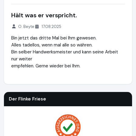
Hält was er verspricht.
O. Beyte
17.08.2025
Bin jetzt das dritte Mal bei Ihm gewesen.
Alles tadellos, wenn mal alle so währen.
Bin selber Handwerksmeister und kann seine Arbeit
nur weiter
empfehlen. Gerne wieder bei Ihm.
Der Flinke Friese
http://www.bootservice.berlin
https://www
Der Flinke Friese