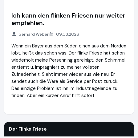
Ich kann den flinken Friesen nur weiter
empfehlen.
Gerhard Weber
09.03.2026
Wenn ein Bayer aus dem Süden einen aus dem Norden
lobt, heißt das schon was. Der flinke Friese hat schon
wiederholt meine Persenning gereinigt, den Schimmel
entfernt u. imprägniert zu meiner vollsten
Zufriedenheit. Sieht immer wieder aus wie neu. Er
sendet auch die Ware als Service per Post zurück.
Das einzige Problem ist ihn im Industriegelände zu
finden. Aber ein kurzer Anruf hilft sofort.
Der Flinke Friese
http://www.bootservice.berlin
https://www
Der Flinke Friese