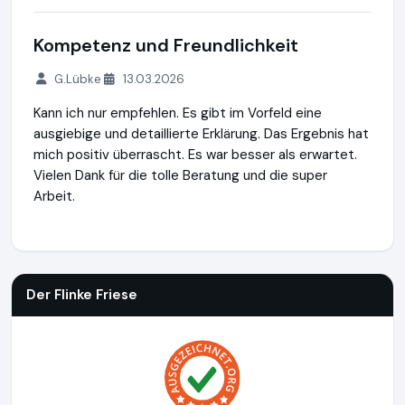
Kompetenz und Freundlichkeit
G.Lübke
13.03.2026
Kann ich nur empfehlen. Es gibt im Vorfeld eine
ausgiebige und detaillierte Erklärung. Das Ergebnis hat
mich positiv überrascht. Es war besser als erwartet.
Vielen Dank für die tolle Beratung und die super
Arbeit.
Der Flinke Friese
http://www.bootservice.berlin
https://www
Der Flinke Friese