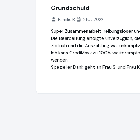
Grundschuld
Familie B.
21.02.2022
Super Zusammenarbeit, reibungsloser und
Die Bearbeitung erfolgte unverzüglich, d
zeitnah und die Auszahlung war unkompliz
Ich kann CrediMaxx zu 100% weiterempfeh
wenden.
Spezieller Dank geht an Frau S. und Frau K
CrediMaxx®
https://www.credimaxx.de