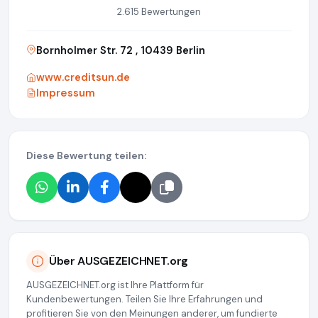
2.615 Bewertungen
Bornholmer Str. 72 , 10439 Berlin
www.creditsun.de
Impressum
Diese Bewertung teilen:
Über AUSGEZEICHNET.org
AUSGEZEICHNET.org ist Ihre Plattform für
Kundenbewertungen. Teilen Sie Ihre Erfahrungen und
profitieren Sie von den Meinungen anderer, um fundierte