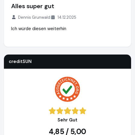
Alles super gut
Dennis Grunwald
14.12.2025
Ich würde diesen weiterhin
creditSUN
https://www.creditsun.de
https://www.ausgeze
creditSUN
Sehr Gut
4,85 / 5,00