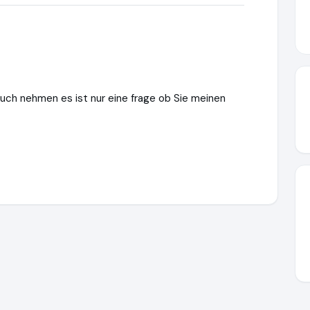
ruch nehmen es ist nur eine frage ob Sie meinen
s://www.ausgezeichnet.org/media/6704fe7e678e8ee26a085214