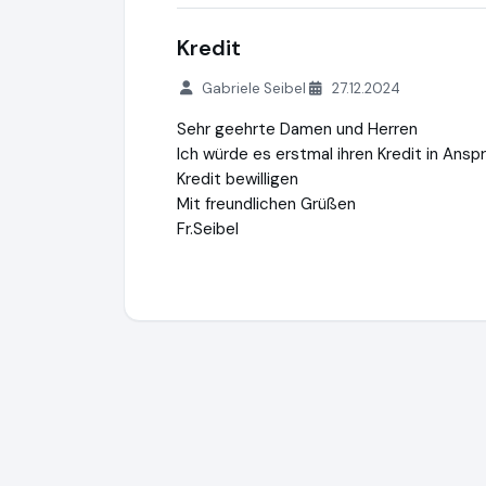
Kredit
Gabriele Seibel
27.12.2024
Sehr geehrte Damen und Herren
Ich würde es erstmal ihren Kredit in Ansp
Kredit bewilligen
Mit freundlichen Grüßen
Fr.Seibel
creditSUN
https://www.creditsun.de
http