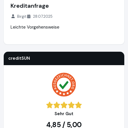
Kreditanfrage
Birgit
28.07.2025
Leichte Vorgehensweise
creditSUN
https://www.creditsun.de
https://www.ausgeze
creditSUN
Sehr Gut
4,85 / 5,00