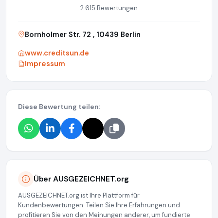
2.615 Bewertungen
Bornholmer Str. 72 , 10439 Berlin
www.creditsun.de
Impressum
Diese Bewertung teilen:
Über AUSGEZEICHNET.org
AUSGEZEICHNET.org ist Ihre Plattform für
Kundenbewertungen. Teilen Sie Ihre Erfahrungen und
profitieren Sie von den Meinungen anderer, um fundierte