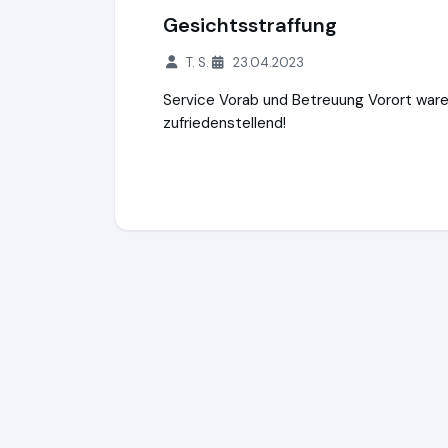
Gesichtsstraffung
T. S.
23.04.2023
Service Vorab und Betreuung Vorort ware
zufriedenstellend!
Natalie Sarah Plitt Services
http://www.c