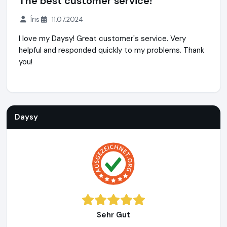
The best customer service!
Íris
11.07.2024
I love my Daysy! Great customer's service. Very
helpful and responded quickly to my problems. Thank
you!
Daysy
https://de.daysy.me
Daysy
Sehr Gut