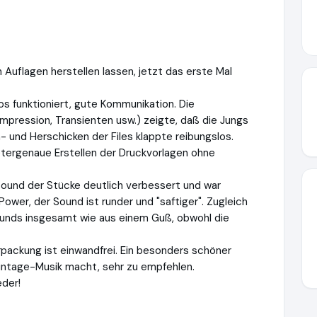
 Auflagen herstellen lassen, jetzt das erste Mal
s funktioniert, gute Kommunikation. Die
mpression, Transienten usw.) zeigte, daß die Jungs
- und Herschicken der Files klappte reibungslos.
etergenaue Erstellen der Druckvorlagen ohne
ound der Stücke deutlich verbessert und war
ower, der Sound ist runder und "saftiger". Zugleich
ounds insgesamt wie aus einem Guß, obwohl die
packung ist einwandfrei. Ein besonders schöner
 Vintage-Musik macht, sehr zu empfehlen.
eder!
www.ausgezeichnet.org/media/65d8b32ea8b5e6336a0f13e6