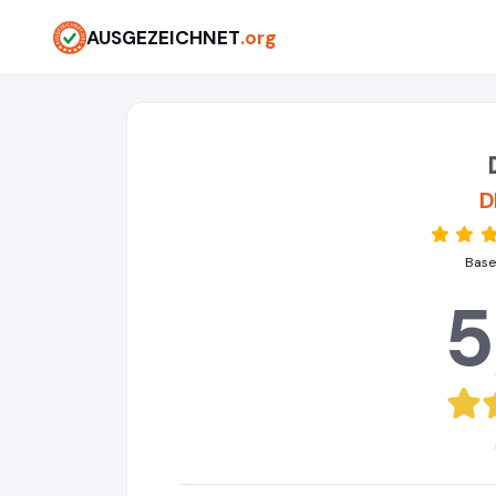
AUSGEZEICHNET
.org
D
Base
5