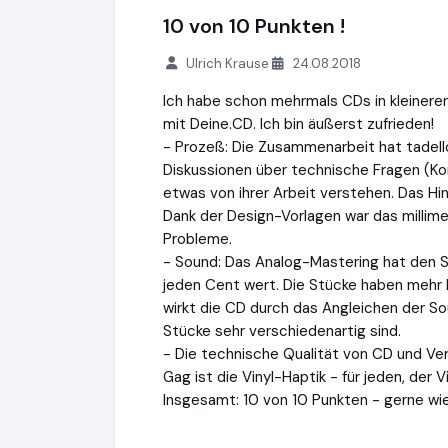
10 von 10 Punkten !
Ulrich Krause
24.08.2018
Ich habe schon mehrmals CDs in kleineren
mit Deine.CD. Ich bin äußerst zufrieden!
- Prozeß: Die Zusammenarbeit hat tadello
Diskussionen über technische Fragen (Ko
etwas von ihrer Arbeit verstehen. Das Hin
Dank der Design-Vorlagen war das millim
Probleme.
- Sound: Das Analog-Mastering hat den S
jeden Cent wert. Die Stücke haben mehr P
wirkt die CD durch das Angleichen der S
Stücke sehr verschiedenartig sind.
- Die technische Qualität von CD und Ver
Gag ist die Vinyl-Haptik - für jeden, der
Insgesamt: 10 von 10 Punkten - gerne wi
DEINE.CD
https://www.deine.cd
https://