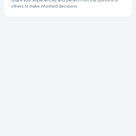
Share your experiences and benefit from the opinions of
others to make informed decisions.