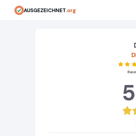
AUSGEZEICHNET
.org
D
Base
5