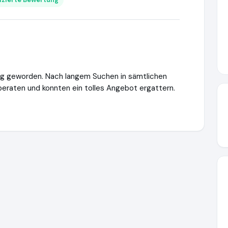
ndig geworden. Nach langem Suchen in sämtlichen
 beraten und konnten ein tolles Angebot ergattern.
d, u.a. in München, Rosenheim, Regensburg, Salzburg, Augsburg
htt