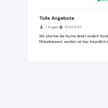
Tolle Angebote
J. Kragler
01.04.2023
Wir sind bei die Küche direkt endlich fü
Möbelhäusern, wurden wir hier freundlich
Die Küche Direkt - über 9x in Deutschlan