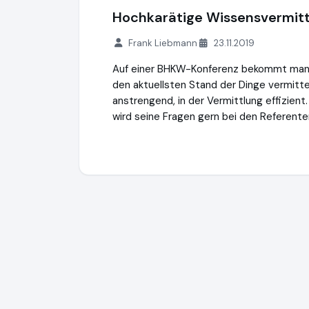
Hochkarätige Wissensvermittlu
Frank Liebmann
23.11.2019
Auf einer BHKW-Konferenz bekommt man vo
den aktuellsten Stand der Dinge vermitte
anstrengend, in der Vermittlung effizient
wird seine Fragen gern bei den Referenten
Energie-Events
https://energie.events