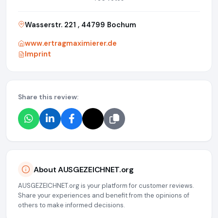
Wasserstr. 221 , 44799 Bochum
www.ertragmaximierer.de
Imprint
Share this review:
About AUSGEZEICHNET.org
AUSGEZEICHNET.org is your platform for customer reviews.
Share your experiences and benefit from the opinions of
others to make informed decisions.