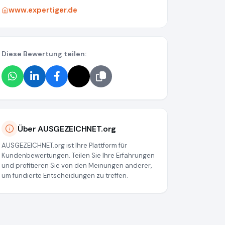
www.expertiger.de
Diese Bewertung teilen:
Über AUSGEZEICHNET.org
AUSGEZEICHNET.org ist Ihre Plattform für
Kundenbewertungen. Teilen Sie Ihre Erfahrungen
und profitieren Sie von den Meinungen anderer,
um fundierte Entscheidungen zu treffen.