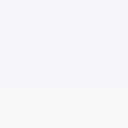
Expertiger GmbH
4,87 / 5,00