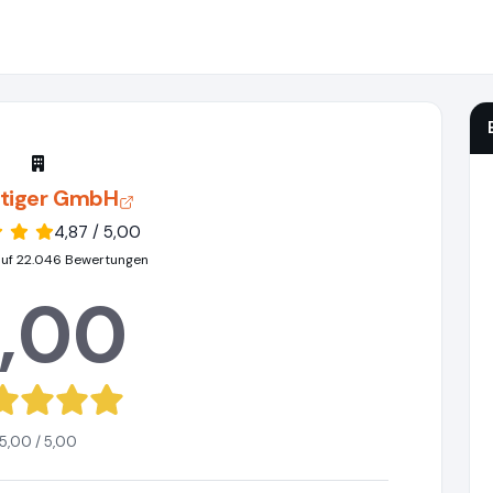
rtiger GmbH
4,87 / 5,00
auf 22.046 Bewertungen
,00
5,00 / 5,00