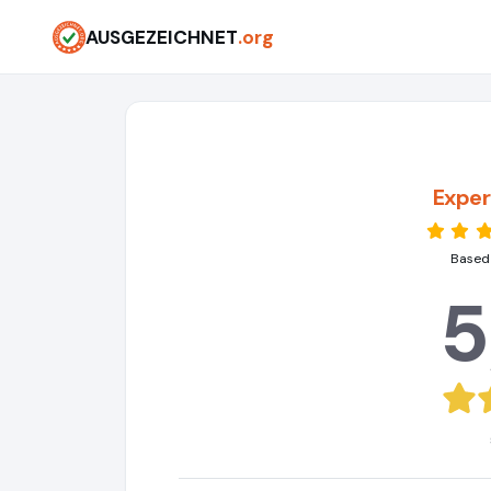
AUSGEZEICHNET
.org
Expe
Based 
5