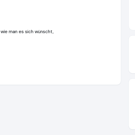
o, wie man es sich wünscht,
://www.ausgezeichnet.org/media/643a683be78c7c3cb4417cc3