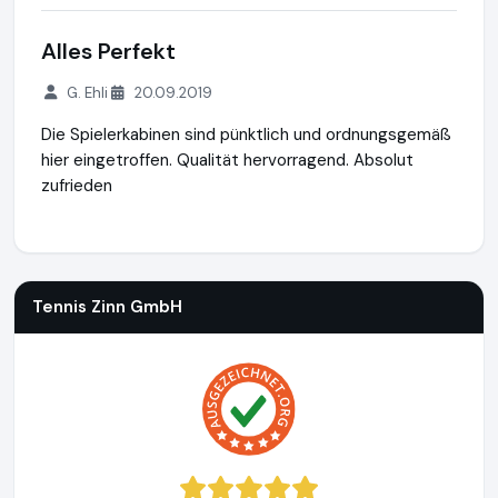
Alles Perfekt
G. Ehli
20.09.2019
Die Spielerkabinen sind pünktlich und ordnungsgemäß
hier eingetroffen. Qualität hervorragend. Absolut
zufrieden
Tennis Zinn GmbH
https://www.fussballtor24.de
https://ww
Tennis Zinn GmbH