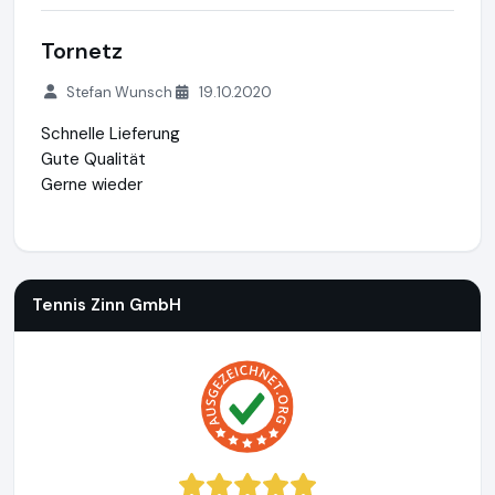
Tornetz
Stefan Wunsch
19.10.2020
Schnelle Lieferung
Gute Qualität
Gerne wieder
Tennis Zinn GmbH
https://www.fussballtor24.de
https://ww
Tennis Zinn GmbH