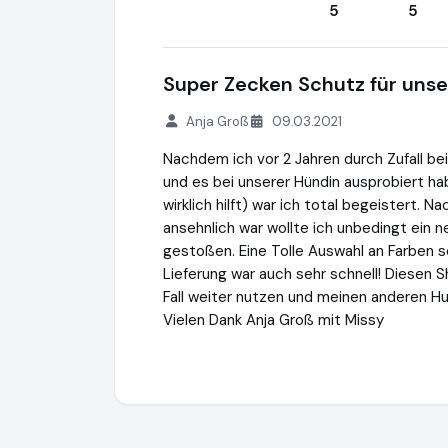
5
5
Super Zecken Schutz für unse
Anja Groß
09.03.2021
Nachdem ich vor 2 Jahren durch Zufall be
und es bei unserer Hündin ausprobiert 
wirklich hilft) war ich total begeistert. 
ansehnlich war wollte ich unbedingt ein 
gestoßen. Eine Tolle Auswahl an Farben so
Lieferung war auch sehr schnell! Diesen 
Fall weiter nutzen und meinen anderen H
Vielen Dank Anja Groß mit Missy
Ganzoo OHG
https://ganzoo-paracord.d