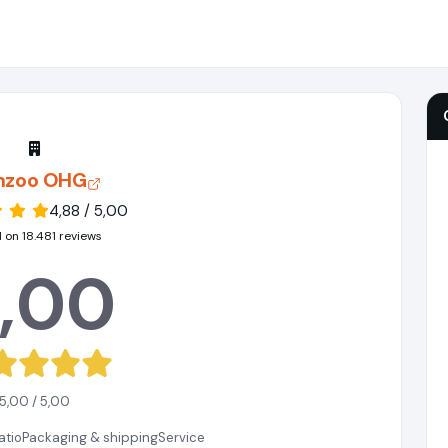
nzoo OHG
4,88 / 5,00
 on 18.481 reviews
,00
5,00 / 5,00
atio
Packaging & shipping
Service