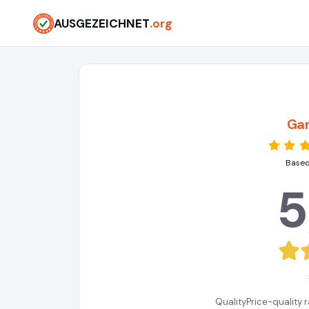
AUSGEZEICHNET
.org
Ga
Based
5
Quality
Price-quality r