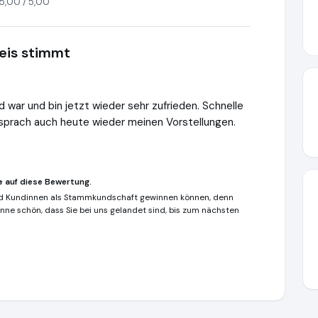
5,00 / 5,00
reis stimmt
 war und bin jetzt wieder sehr zufrieden. Schnelle
tsprach auch heute wieder meinen Vorstellungen.
e
auf diese Bewertung.
und Kundinnen als Stammkundschaft gewinnen können, denn
Sinne schön, dass Sie bei uns gelandet sind, bis zum nächsten
www.goldankauf-ge.de
https://www.ausgezeichnet.org/media/6