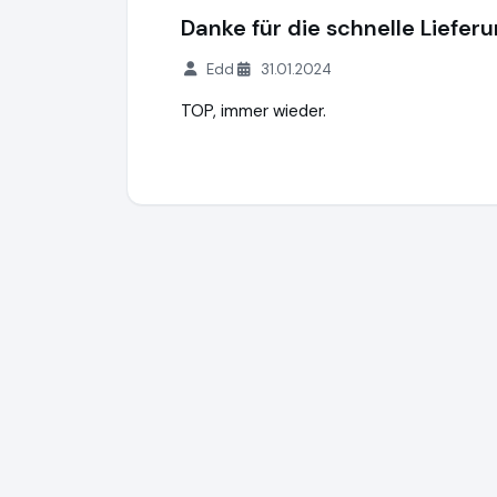
Danke für die schnelle Lieferu
Edd
31.01.2024
TOP, immer wieder.
Print & More GmbH
https://www.hd-toner