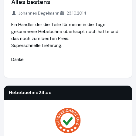
Alles bestens
Johannes Degelmann
23.10.2014
Ein Händler der die Teile für meine in die Tage
gekommene Hebebühne überhaupt noch hatte und
das noch zum besten Preis.
Superschnelle Lieferung.
Danke
Hebebuehne24.de
https://www.hebebuehne24.de
https://
Hebebuehne24.de