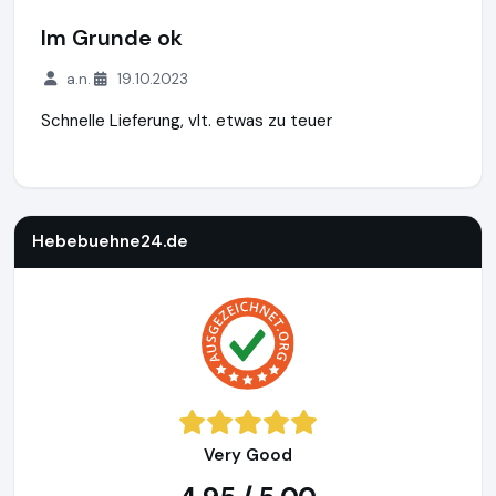
Im Grunde ok
a.n.
19.10.2023
Schnelle Lieferung, vlt. etwas zu teuer
Hebebuehne24.de
https://www.hebebuehne24.de
https://
Hebebuehne24.de
Very Good