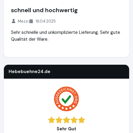
schnell und hochwertig
Mezzi
16.04.2025
Sehr schnelle und unkomplizierte Lieferung. Sehr gute
Qualität der Ware.
Hebebuehne24.de
https://www.hebebuehne24.de
https://
Hebebuehne24.de
Sehr Gut