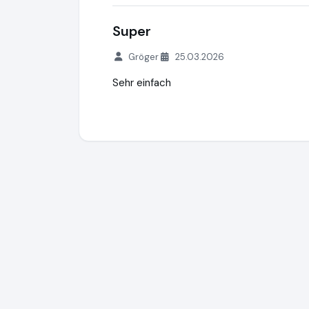
Super
Gröger
25.03.2026
Sehr einfach
Hegner & Möller Finanzkanzlei
https://ww