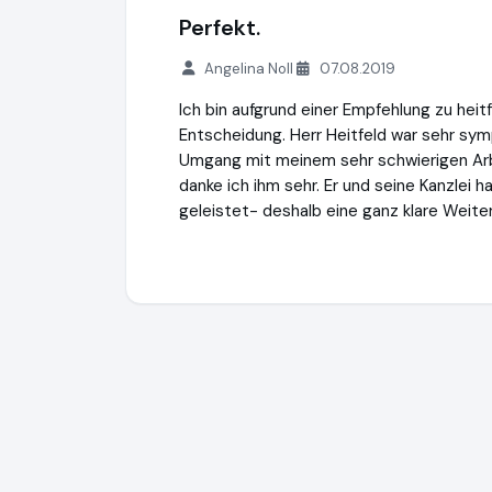
Perfekt.
Angelina Noll
07.08.2019
Ich bin aufgrund einer Empfehlung zu hei
Entscheidung. Herr Heitfeld war sehr sy
Umgang mit meinem sehr schwierigen Arbe
danke ich ihm sehr. Er und seine Kanzlei
geleistet- deshalb eine ganz klare Weit
Heitfeld plus Rechtsanwälte GbR
https:/