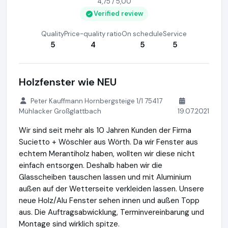
4,75 / 5,00
Verified review
Quality
Price-quality ratio
On schedule
Service
5
4
5
5
Holzfenster wie NEU
Peter Kauffmann Hornbergsteige 1/1 75417
Mühlacker Großglattbach
19.07.2021
Wir sind seit mehr als 10 Jahren Kunden der Firma
Sucietto + Wöschler aus Wörth. Da wir Fenster aus
echtem Merantiholz haben, wollten wir diese nicht
einfach entsorgen. Deshalb haben wir die
Glasscheiben tauschen lassen und mit Aluminium
außen auf der Wetterseite verkleiden lassen. Unsere
neue Holz/Alu Fenster sehen innen und außen Topp
aus. Die Auftragsabwicklung, Terminvereinbarung und
Montage sind wirklich spitze.