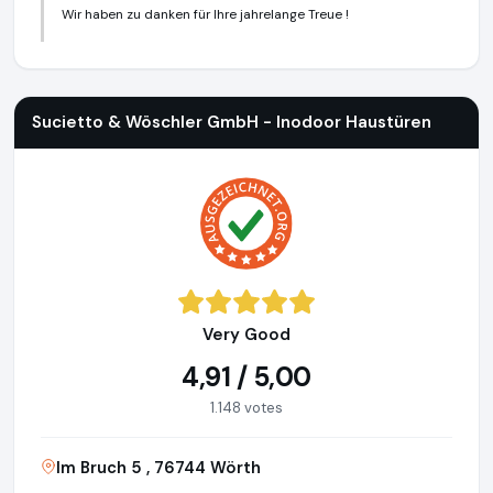
Wir haben zu danken für Ihre jahrelange Treue !
Sucietto & Wöschler GmbH - Inodoor Haustüren
https://i
Sucietto & Wöschler GmbH - Inodoor Haustüren
Very Good
4,91 / 5,00
1.148 votes
Im Bruch 5 , 76744 Wörth