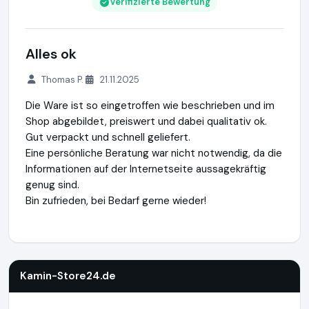
Verifizierte Bewertung
Alles ok
Thomas P.
21.11.2025
Die Ware ist so eingetroffen wie beschrieben und im
Shop abgebildet, preiswert und dabei qualitativ ok.
Gut verpackt und schnell geliefert.
Eine persönliche Beratung war nicht notwendig, da die
Informationen auf der Internetseite aussagekräftig
genug sind.
Bin zufrieden, bei Bedarf gerne wieder!
Kamin-Store24.de
https://www.kamin-store24.de
https://
Kamin-Store24.de