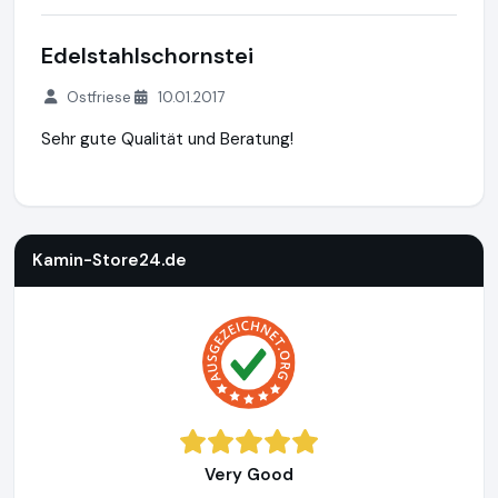
Edelstahlschornstei
Ostfriese
10.01.2017
Sehr gute Qualität und Beratung!
Kamin-Store24.de
https://www.kamin-store24.de
https://
Kamin-Store24.de
Very Good