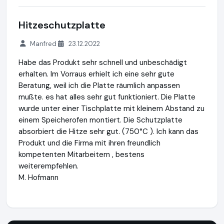
Hitzeschutzplatte
Manfred
23.12.2022
Habe das Produkt sehr schnell und unbeschädigt
erhalten. Im Vorraus erhielt ich eine sehr gute
Beratung, weil ich die Platte räumlich anpassen
mußte. es hat alles sehr gut funktioniert. Die Platte
wurde unter einer Tischplatte mit kleinem Abstand zu
einem Speicherofen montiert. Die Schutzplatte
absorbiert die Hitze sehr gut. (750°C ). Ich kann das
Produkt und die Firma mit ihren freundlich
kompetenten Mitarbeitern , bestens
weiterempfehlen.
M. Hofmann
Kamin-Store24.de
https://www.kamin-store24.de
https://