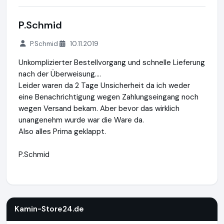
P.Schmid
P.Schmid
10.11.2019
Unkomplizierter Bestellvorgang und schnelle Lieferung
nach der Überweisung....
Leider waren da 2 Tage Unsicherheit da ich weder
eine Benachrichtigung wegen Zahlungseingang noch
wegen Versand bekam. Aber bevor das wirklich
unangenehm wurde war die Ware da.
Also alles Prima geklappt.
P.Schmid
Kamin-Store24.de
https://www.kamin-store24.de
https://
Kamin-Store24.de